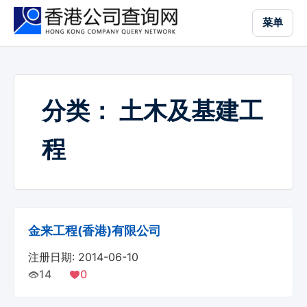
跳
菜单
到
主
要
内
容
分类：
土木及基建工
程
金来工程(香港)有限公司
注册日期: 2014-06-10
14
0