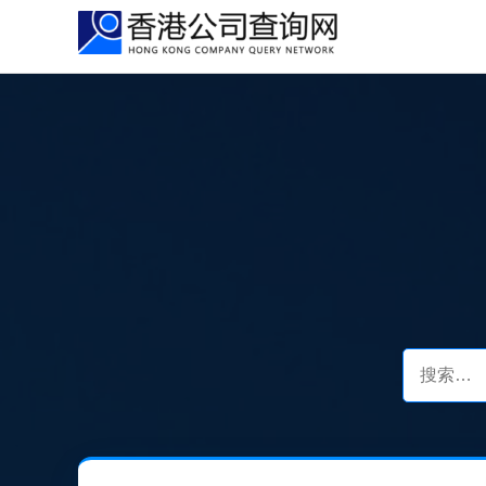
跳
到
主
要
内
容
搜
索
公
司
名