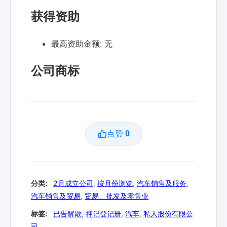
获得资助
最高资助金额:
无
公司商标
点赞
0
分类:
2月成立公司
,
按月份浏览
,
汽车销售及服务
,
汽车销售及贸易
,
贸易、批发及零售业
标签:
已告解散
,
押记登记册
,
汽车
,
私人股份有限公
司