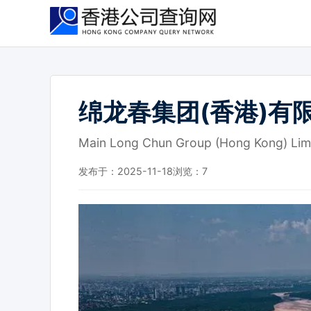
跳
到
主
要
内
容
绵龙春集团(香港)有
Main Long Chun Group (Hong Kong) Lim
发布于：2025-11-18
浏览：
7