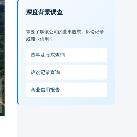
深度背景调查
需要了解该公司的董事股东、诉讼记录
或商业信用？
董事及股东查询
诉讼记录查询
商业信用报告