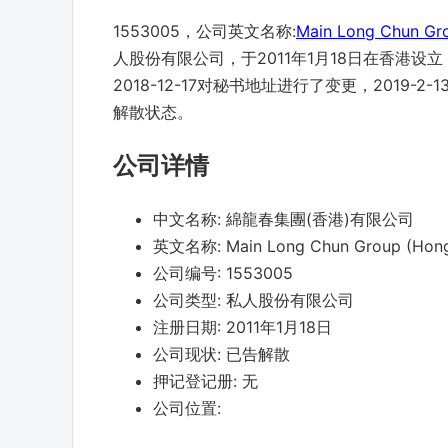
1553005，公司英文名称:
Main Long Chun Gro
人股份有限公司，于2011年1月18日在香港设立
2018-12-17对秘书地址进行了变更，2019
解散状态。
公司详情
中文名称:
綿龍春集團(香港)有限公司
英文名称:
Main Long Chun Group (Hong
公司编号:
1553005
公司类型:
私人股份有限公司
注册日期:
2011年1月18日
公司现状:
已告解散
押记登记册:
无
公司位置: