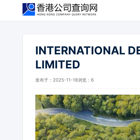
跳
到
主
要
内
容
INTERNATIONAL D
LIMITED
发布于：2025-11-18
浏览：
6