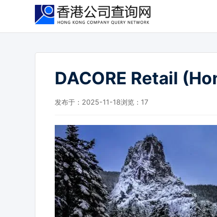
跳
到
主
要
内
容
DACORE Retail (Hon
发布于：2025-11-18
浏览：
17