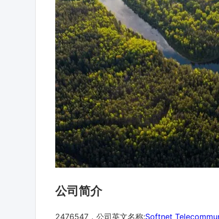
公司简介
2476547，公司英文名称:
Softnet Telecommun