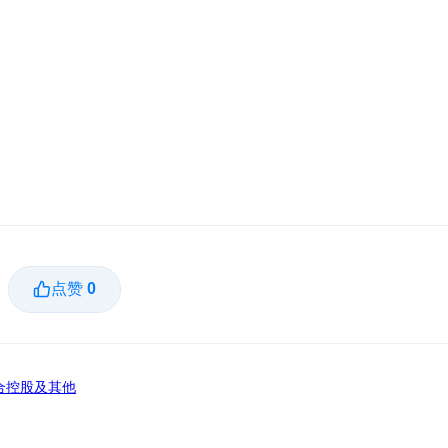
点赞
0
合控股及其他