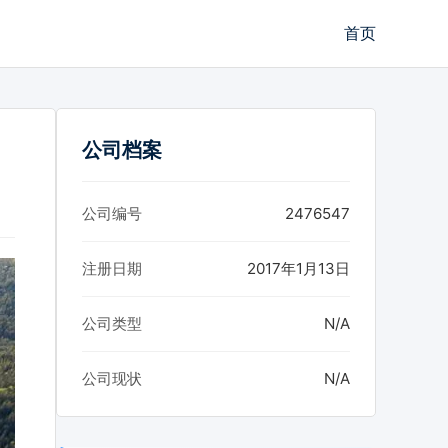
首页
公司档案
公司编号
2476547
注册日期
2017年1月13日
公司类型
N/A
公司现状
N/A