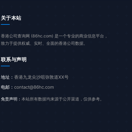
关于本站
香港公司查询网 (86hc.com) 是一个专业的商业信息平台，
致力于提供权威、实时、全面的香港公司数据。
联系与声明
地址：
香港九龙尖沙咀弥敦道XX号
电邮：
contact@86hc.com
免责声明：
本站所有数据均来源于公开渠道，仅供参考。