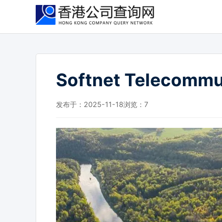
跳
到
主
要
内
容
Softnet Telecommun
发布于：2025-11-18
浏览：
7