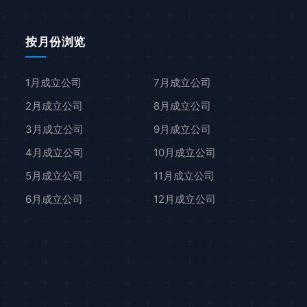
按月份浏览
1月成立公司
7月成立公司
2月成立公司
8月成立公司
3月成立公司
9月成立公司
4月成立公司
10月成立公司
5月成立公司
11月成立公司
6月成立公司
12月成立公司