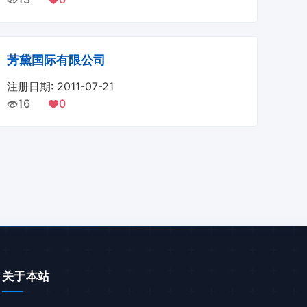
芳黛国际有限公司
注册日期: 2011-07-21
16
0
关于本站