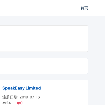
首页
SpeakEasy Limited
注册日期: 2019-07-16
24
0