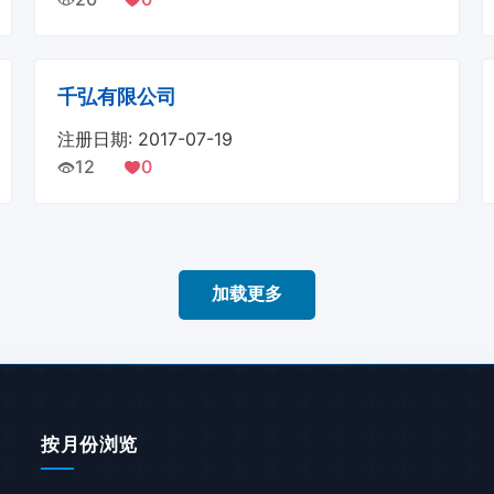
千弘有限公司
注册日期: 2017-07-19
12
0
加载更多
按月份浏览