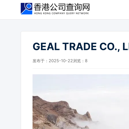
跳
到
主
要
内
容
GEAL TRADE CO., 
发布于：2025-10-22
浏览：
8