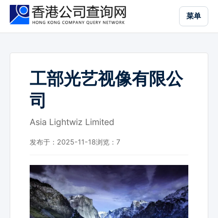
跳
菜单
到
主
要
内
容
工部光艺视像有限公
司
Asia Lightwiz Limited
发布于：2025-11-18
浏览：
7