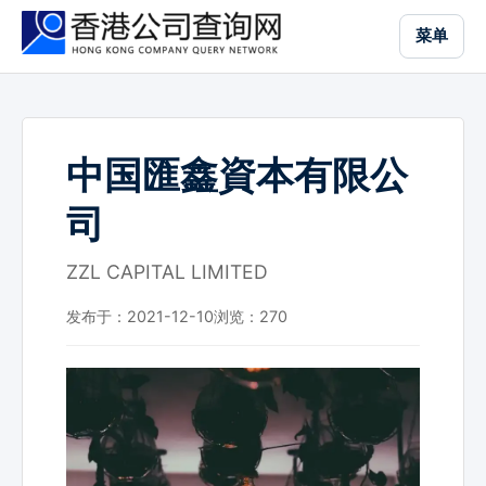
跳
菜单
到
主
要
内
容
中国匯鑫資本有限公
司
ZZL CAPITAL LIMITED
发布于：2021-12-10
浏览：
270