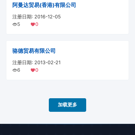
阿曼达贸易(香港)有限公司
注册日期: 2016-12-05
5
0
骆德贸易有限公司
注册日期: 2013-02-21
6
0
加载更多