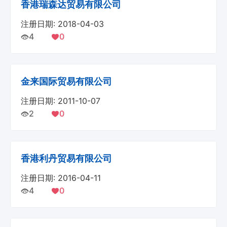
香港瑞森达贸易有限公司
注册日期: 2018-04-03
4
0
金来国际贸易有限公司
注册日期: 2011-10-07
2
0
香港利丹贸易有限公司
注册日期: 2016-04-11
4
0