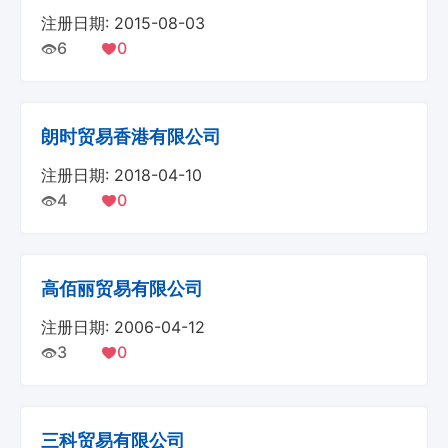
注册日期: 2015-08-03
6
0
朗时贸易香港有限公司
注册日期: 2018-04-10
4
0
高佰丽贸易有限公司
注册日期: 2006-04-12
3
0
三科贸易有限公司