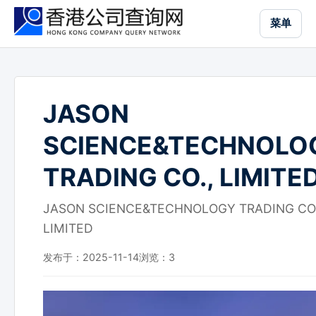
跳
菜单
到
主
要
内
容
JASON
SCIENCE&TECHNOLO
TRADING CO., LIMITE
JASON SCIENCE&TECHNOLOGY TRADING CO.
LIMITED
发布于：2025-11-14
浏览：
3