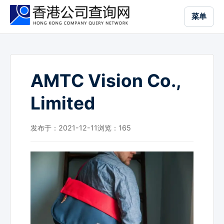
跳
菜单
到
主
要
内
容
AMTC Vision Co.,
Limited
发布于：2021-12-11
浏览：
165