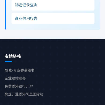
诉讼记录查询
商业信用报告
友情链接
恒诚-专业香港秘书
企业建站服务
免费香港银行开户
快速开通香港阿里国际站