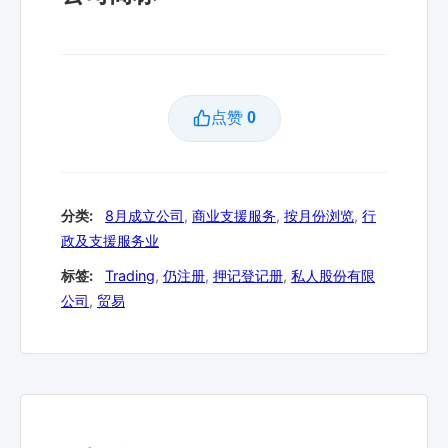
点赞
0
分类:
8月成立公司
,
商业支援服务
,
按月份浏览
,
行
政及支援服务业
标签:
Trading
,
仍注册
,
押记登记册
,
私人股份有限
公司
,
贸易