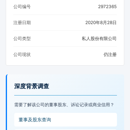
公司编号
2972365
注册日期
2020年8月28日
公司类型
私人股份有限公司
公司现状
仍注册
深度背景调查
需要了解该公司的董事股东、诉讼记录或商业信用？
董事及股东查询