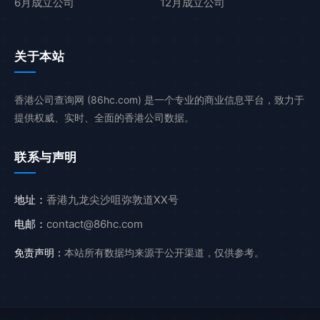
6月成立公司
12月成立公司
关于本站
香港公司查询网 (86hc.com) 是一个专业的商业信息平台，致力于
提供权威、实时、全面的香港公司数据。
联系与声明
地址：
香港九龙尖沙咀弥敦道XX号
电邮：
contact@86hc.com
免责声明：
本站所有数据均来源于公开渠道，仅供参考。