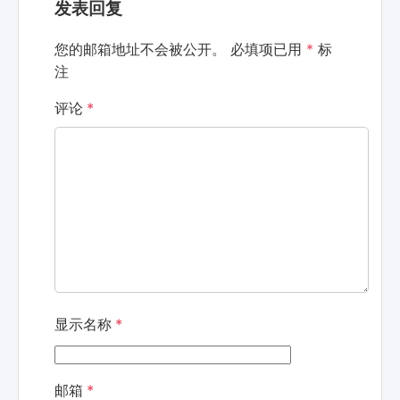
发表回复
您的邮箱地址不会被公开。
必填项已用
*
标
注
评论
*
显示名称
*
邮箱
*