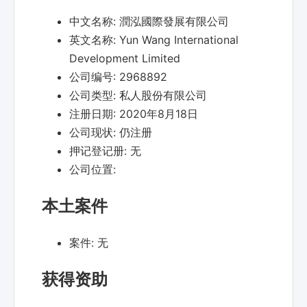
中文名称:
潤泓國際發展有限公司
英文名称:
Yun Wang International
Development Limited
公司编号:
2968892
公司类型:
私人股份有限公司
注册日期:
2020年8月18日
公司现状:
仍注册
押记登记册:
无
公司位置:
本土案件
案件:
无
获得资助