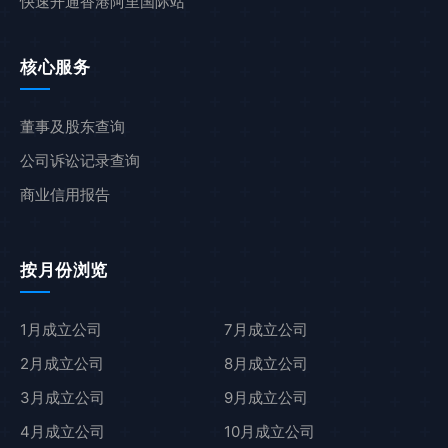
快速开通香港阿里国际站
核心服务
董事及股东查询
公司诉讼记录查询
商业信用报告
按月份浏览
1月成立公司
7月成立公司
2月成立公司
8月成立公司
3月成立公司
9月成立公司
4月成立公司
10月成立公司