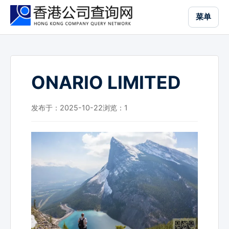
跳
菜单
到
主
要
内
容
ONARIO LIMITED
发布于：2025-10-22
浏览：
1