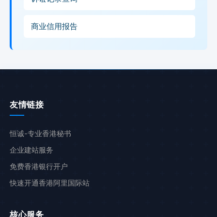
商业信用报告
友情链接
恒诚-专业香港秘书
企业建站服务
免费香港银行开户
快速开通香港阿里国际站
核心服务