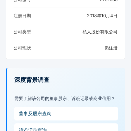
注册日期
2018年10月4日
公司类型
私人股份有限公司
公司现状
仍注册
深度背景调查
需要了解该公司的董事股东、诉讼记录或商业信用？
董事及股东查询
诉讼记录查询