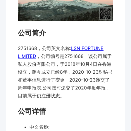
公司简介
2751668，公司英文名称:
LSN FORTUNE
LIMITED
，公司编号是2751668，该公司属于
私人股份有限公司，于2018年10月4日在香港
设立，距今成立已经8年，2020-10-23对秘书
和董事信息进行了变更，2020-10-23递交了
周年申报表,公司按时递交了2020年度年报，
目前属于仍注册状态。
公司详情
中文名称: