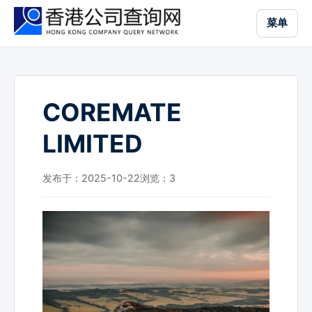
跳
菜单
到
主
要
内
容
COREMATE
LIMITED
发布于：2025-10-22
浏览：
3